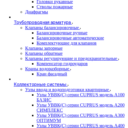
Головки рукавные
Стволы пожарные
Диафрагмы
Трубопроводная арматура
Клапаны балансировочные
Балансировочные ручные
Балансировочные автоматические
Комплектующие для клапанов
Клапаны запорные
Клапаны обратные
Клапаны регулирующие и предохранительные
Компенсатор гидроударов
Краны водоразборные
Кран фасадный
Коллекторные системы
Узлы ввода и водоподготовки квартирные
Узлы УВВК(С) серии CUPRUS модель А100
БАЗИС
Узлы УВВК(С) серии CUPRUS модель А200
СИМПЛЕКС
Узлы УВВК(С) серии CUPRUS модель А300
ОПТИМУМ
Узлы УВВК(С) серии CUPRUS модель А400