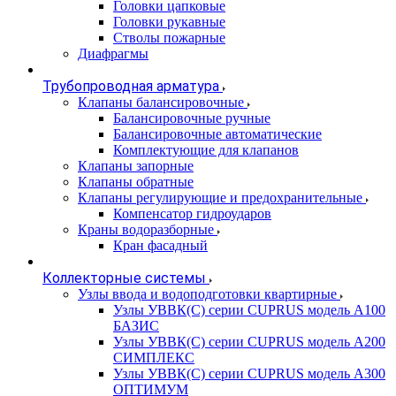
Головки цапковые
Головки рукавные
Стволы пожарные
Диафрагмы
Трубопроводная арматура
Клапаны балансировочные
Балансировочные ручные
Балансировочные автоматические
Комплектующие для клапанов
Клапаны запорные
Клапаны обратные
Клапаны регулирующие и предохранительные
Компенсатор гидроударов
Краны водоразборные
Кран фасадный
Коллекторные системы
Узлы ввода и водоподготовки квартирные
Узлы УВВК(С) серии CUPRUS модель А100
БАЗИС
Узлы УВВК(С) серии CUPRUS модель А200
СИМПЛЕКС
Узлы УВВК(С) серии CUPRUS модель А300
ОПТИМУМ