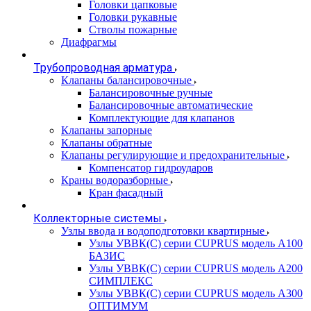
Головки цапковые
Головки рукавные
Стволы пожарные
Диафрагмы
Трубопроводная арматура
Клапаны балансировочные
Балансировочные ручные
Балансировочные автоматические
Комплектующие для клапанов
Клапаны запорные
Клапаны обратные
Клапаны регулирующие и предохранительные
Компенсатор гидроударов
Краны водоразборные
Кран фасадный
Коллекторные системы
Узлы ввода и водоподготовки квартирные
Узлы УВВК(С) серии CUPRUS модель А100
БАЗИС
Узлы УВВК(С) серии CUPRUS модель А200
СИМПЛЕКС
Узлы УВВК(С) серии CUPRUS модель А300
ОПТИМУМ