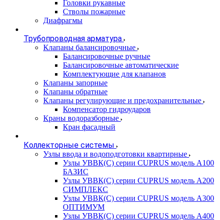
Головки рукавные
Стволы пожарные
Диафрагмы
Трубопроводная арматура
Клапаны балансировочные
Балансировочные ручные
Балансировочные автоматические
Комплектующие для клапанов
Клапаны запорные
Клапаны обратные
Клапаны регулирующие и предохранительные
Компенсатор гидроударов
Краны водоразборные
Кран фасадный
Коллекторные системы
Узлы ввода и водоподготовки квартирные
Узлы УВВК(С) серии CUPRUS модель А100
БАЗИС
Узлы УВВК(С) серии CUPRUS модель А200
СИМПЛЕКС
Узлы УВВК(С) серии CUPRUS модель А300
ОПТИМУМ
Узлы УВВК(С) серии CUPRUS модель А400